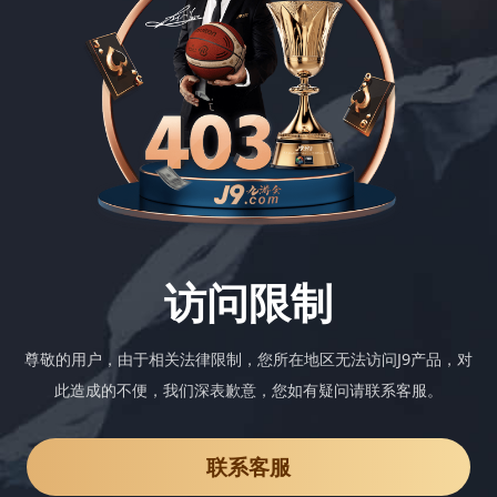
访问限制
尊敬的用户，由于相关法律限制，您所在地区无法访问J9产品，对
此造成的不便，我们深表歉意，您如有疑问请联系客服。
联系客服