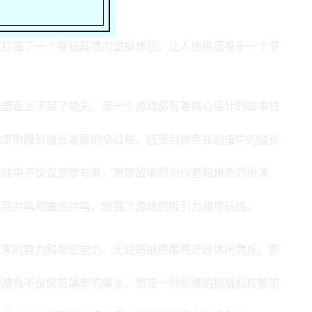
家打造了一个身临其境的虚拟体验，让人仿佛置身于一个梦
色塑造上下足了功夫。每一个游戏都有着精心设计的故事线
起步阶段到成长发展的全过程，感受到角色在剧情中的成长
游戏中不仅仅是参与者，更是故事的创作者和角色的扮演
找到共鸣和情感共鸣，增强了游戏的吸引力和可玩性。
玩家的智力和反应能力。无论是战略策略还是休闲竞技，都
的游戏不仅仅是简单的娱乐，更是一种思维的挑战和技能的