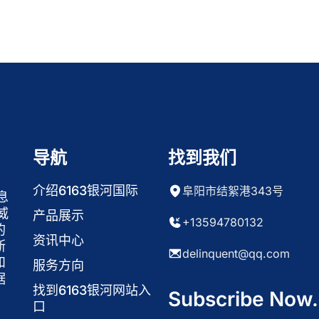
导航
找到我们
介绍6163银河国际
阜阳市结絮港343号
息
威
产品展示
+13594780132
的
资讯中心
断
delinquent@qq.com
和
服务方向
据
找到6163银河网站入
Subscribe Now.
口